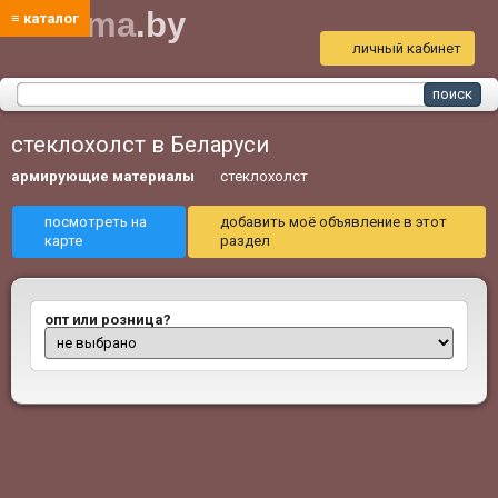
bud
ma
.by
≡ каталог
личный кабинет
стеклохолст в Беларуси
армирующие материалы
стеклохолст
посмотреть на
добавить моё объявление в этот
карте
раздел
опт или розница?