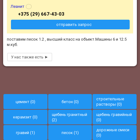
Леанит
+375 (29) 667-43-03
отправить запрос
поставим песок 1.2 , высший класс на объект.Машины 6 и 12.5
м.куб.
строительные
цемент (0)
бетон (0)
растворы (0)
щебень гранитный
щебень гравийный
керамзит (0)
(2)
(0)
дорожные смеси
гравий (1)
песок (1)
(0)