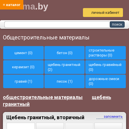
bud
ma
.by
≡ каталог
личный кабинет
Общестроительные материалы
строительные
цемент (0)
бетон (0)
растворы (0)
щебень гранитный
щебень гравийный
керамзит (0)
(2)
(0)
дорожные смеси
гравий (1)
песок (1)
(0)
общестроительные материалы
щебень
гранитный
Щебень гранитный, вторичный
запомнить