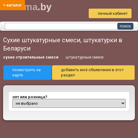
bud
ma
.by
≡ каталог
личный кабинет
Сухие штукатурные смеси, штукатурки в
Беларуси
сухие строительные смеси
штукатурные смеси
посмотреть на
добавить моё объявление в этот
карте
раздел
опт или розница?