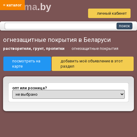
bud
ma
.by
≡ каталог
личный кабинет
огнезащитные покрытия в Беларуси
растворители, грунт, пропитки
огнезащитные покрытия
посмотреть на
добавить моё объявление в этот
карте
раздел
опт или розница?