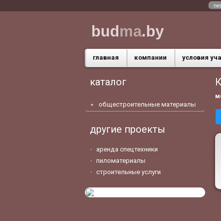
ne
bud
ma
.by
главная
компании
условия уч
каталог
К
м
общестроительные материалы
другие проекты
аренда спецтехники
пиломатериалы
строительные услуги