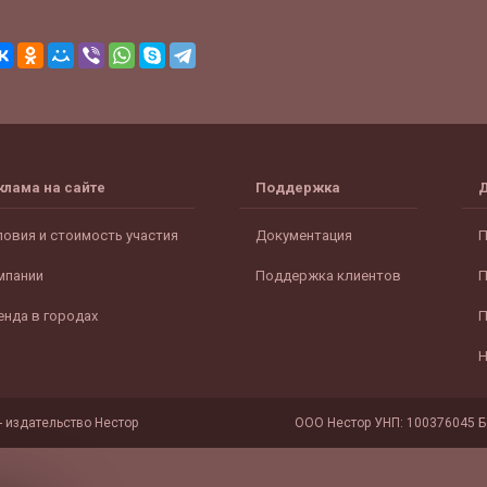
клама на сайте
Поддержка
ловия и стоимость участия
Документация
П
мпании
Поддержка клиентов
П
енда в городах
П
Н
- издательство Нестор
ООО Нестор УНП: 100376045 Бе