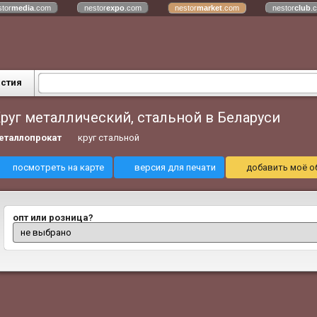
stor
media
.com
nestor
expo
.com
nestor
market
.com
nestor
club
.
астия
руг металлический, стальной в Беларуси
еталлопрокат
круг стальной
посмотреть на карте
версия для печати
добавить моё о
опт или розница?