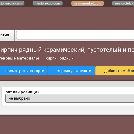
stor
media
.com
nestor
expo
.com
nestor
market
.com
nestor
club
.
астия
ирпич рядный керамический, пустотелый и п
теновые материалы
кирпич рядный
посмотреть на карте
версия для печати
добавить моё о
опт или розница?