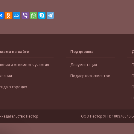
клама на сайте
Поддержка
ловия и стоимость участия
Документация
П
мпании
Поддержка клиентов
П
енда в городах
П
Н
- издательство Нестор
ООО Нестор УНП: 100376045 Бе