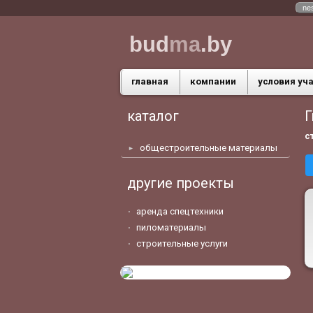
ne
bud
ma
.by
главная
компании
условия уч
каталог
Г
с
общестроительные материалы
другие проекты
аренда спецтехники
пиломатериалы
строительные услуги