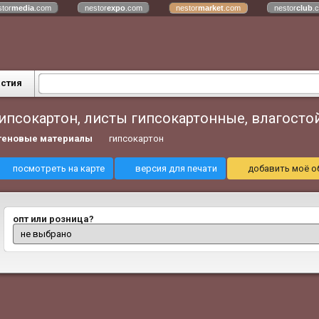
stor
media
.com
nestor
expo
.com
nestor
market
.com
nestor
club
.
астия
ипсокартон, листы гипсокартонные, влагосто
теновые материалы
гипсокартон
посмотреть на карте
версия для печати
добавить моё о
опт или розница?