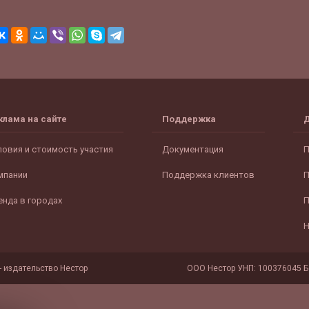
клама на сайте
Поддержка
ловия и стоимость участия
Документация
П
мпании
Поддержка клиентов
П
енда в городах
П
Н
- издательство Нестор
ООО Нестор УНП: 100376045 Бе