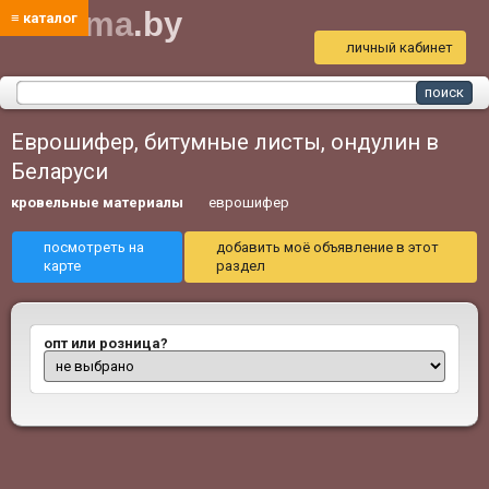
bud
ma
.by
≡ каталог
личный кабинет
Еврошифер, битумные листы, ондулин в
Беларуси
кровельные материалы
еврошифер
посмотреть на
добавить моё объявление в этот
карте
раздел
опт или розница?