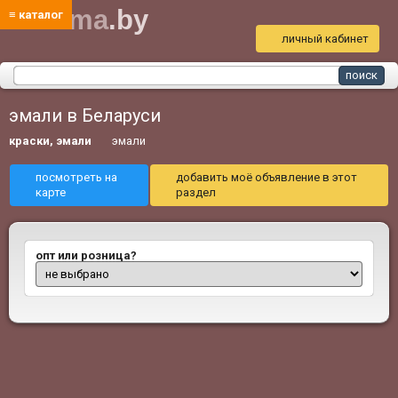
bud
ma
.by
≡ каталог
личный кабинет
эмали в Беларуси
краски, эмали
эмали
посмотреть на
добавить моё объявление в этот
карте
раздел
опт или розница?