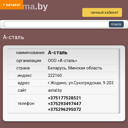
bud
ma
.by
≡ каталог
личный кабинет
А-сталь
А-сталь
наименование
организация
ООО «А-сталь»
страна
Беларусь, Минская область
индекс
222160
адрес
г.Жодино, ул.Сухогрядская, 9-203
сайт
astal.by
+375177528521
телефон
+375293497447
+375296295072