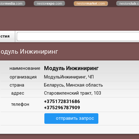
stor
media
.com
nestor
expo
.com
nestor
market
.com
nestor
club
.
астия
одуль Инжиниринг
Модуль Инжиниринг
наименование
организация
МодульИнжиниринг, ЧП
страна
Беларусь, Минская область
адрес
Старовиленский тракт, 103
+375172831686
телефон
+375296787909
отправить запрос