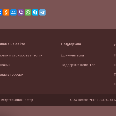
клама на сайте
Поддержка
ловия и стоимость участия
Документация
П
мпании
Поддержка клиентов
П
енда в городах
П
Н
- издательство Нестор
ООО Нестор УНП: 100376045 Бе