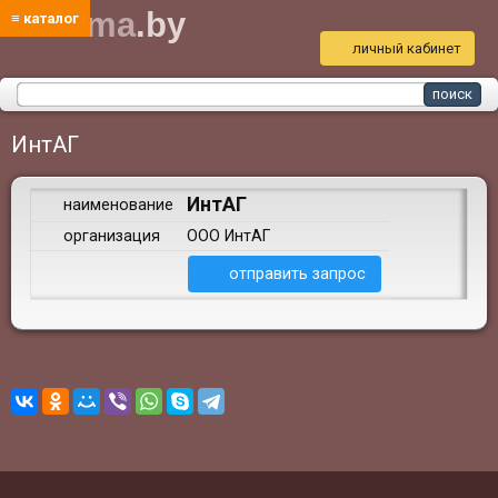
bud
ma
.by
≡ каталог
личный кабинет
ИнтАГ
ИнтАГ
наименование
организация
ООО ИнтАГ
отправить запрос